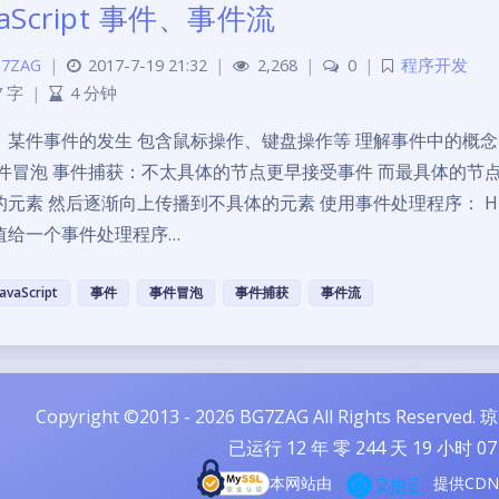
vaScript 事件、事件流
7ZAG
|
2017-7-19 21:32
|
2,268
|
0
|
程序开发
7 字
|
4 分钟
：某件事件的发生 包含鼠标操作、键盘操作等 理解事件中的概念
事件冒泡 事件捕获：不太具体的节点更早接受事件 而最具体的节
的元素 然后逐渐向上传播到不具体的元素 使用事件处理程序： HTM
值给一个事件处理程序…
JavaScript
事件
事件冒泡
事件捕获
事件流
Copyright ©2013 - 2026 BG7ZAG All Rights Reserved.
琼
已运行
12
年 零
244
天
19
小时
07
本网站由
提供CD