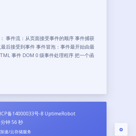
： 事件流：从页面接受事件的顺序 事件捕获
夜间模式
点最后接受到事件 事件冒泡：事件最开始由最
L 事件 DOM 0 级事件处理程序 把一个函
Sans Serif
Serif
浅阴影
深阴影
关闭
日落
暗化
灰度
ICP备14000033号-8
UptimeRobot
分钟
57
秒
N加速/云存储服务