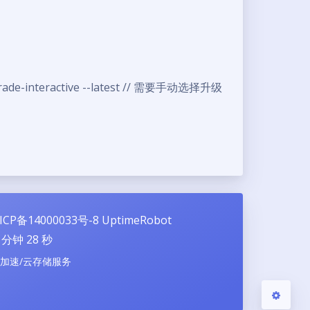
e-interactive --latest // 需要手动选择升级
夜间模式
Sans Serif
Serif
浅阴影
深阴影
关闭
日落
暗化
灰度
ICP备14000033号-8
UptimeRobot
分钟
29
秒
N加速/云存储服务