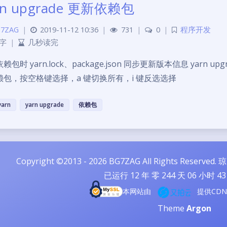
rn upgrade 更新依赖包
7ZAG
|
2019-11-12 10:36
|
731
|
0
|
程序开发
 字
|
几秒读完
包时 yarn.lock、package.json 同步更新版本信息 yarn upgrad
赖包，按空格键选择，a 键切换所有，i 键反选选择
yarn
yarn upgrade
依赖包
Copyright ©2013 - 2026 BG7ZAG All Rights Reserved.
琼
已运行
12
年 零
244
天
06
小时
43
本网站由
提供CD
Theme
Argon