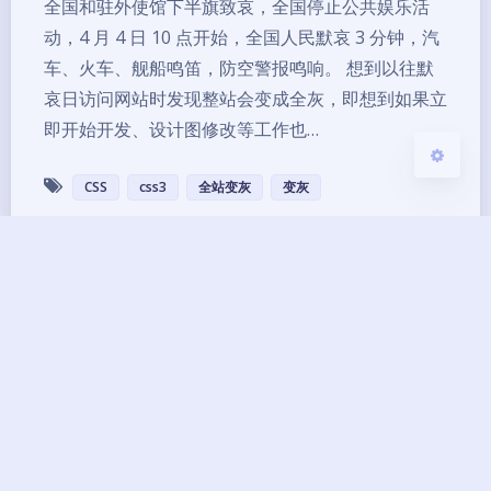
浅阴影
深阴影
全国和驻外使馆下半旗致哀，全国停止公共娱乐活
动，4 月 4 日 10 点开始，全国人民默哀 3 分钟，汽
关闭
日落
暗化
灰度
车、火车、舰船鸣笛，防空警报鸣响。 想到以往默
哀日访问网站时发现整站会变成全灰，即想到如果立
即开始开发、设计图修改等工作也…
CSS
css3
全站变灰
变灰
Copyright ©2013 - 2026 BG7ZAG All Rights
Reserved.
琼ICP备14000033号-8
UptimeRobot
已运行
12
年 零
243
天
01
小时
42
分钟
03
秒
本网站由
提供CDN加速/云存储服务
Theme
Argon