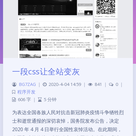
一段css让全站变灰
BG7ZAG
|
2020-4-04 14:59
|
841
|
0
|
程序开发
606 字
|
5 分钟
夜间模式
为表达全国各族人民对抗击新冠肺炎疫情斗争牺牲烈
士和逝世通报的深切哀悼，国务院发布公告，决定
Sans Serif
Serif
2020 年 4 月 4 日举行全国性哀悼活动。在此期间，