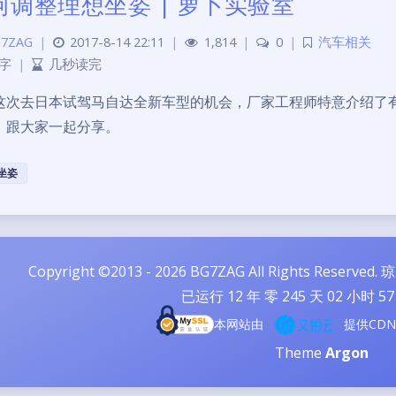
何调整理想坐姿 | 萝卜实验室
7ZAG
|
2017-8-14 22:11
|
1,814
|
0
|
汽车相关
 字
|
几秒读完
这次去日本试驾马自达全新车型的机会，厂家工程师特意介绍了
》跟大家一起分享。
坐姿
Copyright ©2013 - 2026 BG7ZAG All Rights Reserved.
琼
已运行
12
年 零
245
天
02
小时
57
本网站由
提供CD
Theme
Argon