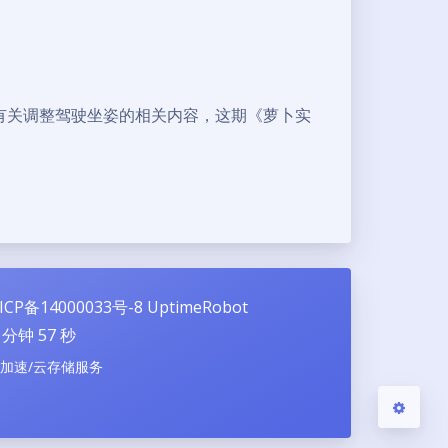
有关调整驾驶坐姿的相关内容，这期《萝卜实
夜间模式
Sans Serif
Serif
浅阴影
深阴影
关闭
日落
暗化
灰度
ICP备14000033号-8
UptimeRobot
分钟
57
秒
N加速/云存储服务