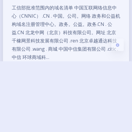
浅阴影
深阴影
工信部批准范围内的域名清单 中国互联网络信息中
心（CNNIC） .CN . 中国。公司。网络 政务和公益机
关闭
日落
暗化
灰度
构域名注册管理中心。政务。公益。政务.CN . 公
益.CN 北龙中网（北京）科技有限公司。网址 北京
千橡网景科技发展有限公司 .ren 北京卓越通达科技
有限公司 .wang . 商城 中国中信集团有限公司 .citic .
中信 环球商域科…
域名
域名清单
备案
备案域名
Copyright ©2013 - 2026 BG7ZAG All Rights
Reserved.
琼ICP备14000033号-8
UptimeRobot
已运行
12
年 零
244
天
12
小时
25
分钟
09
秒
本网站由
提供CDN加速/云存储服务