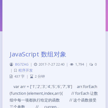
JavaScript 数组对象
夜间模式
BG7ZAG
|
2017-7-27 22:40
|
1,794
|
0
|
程序开发
Sans Serif
Serif
437 字
|
2 分钟
浅阴影
深阴影
var arr = ['1','2','3','4','5','6','7','8'] arr.forEach
(function (element,index,arr){ // forEach 让数
关闭
日落
暗化
灰度
组中每一项都执行给定的函数 // 这个函数接受
三个参数 // curren…