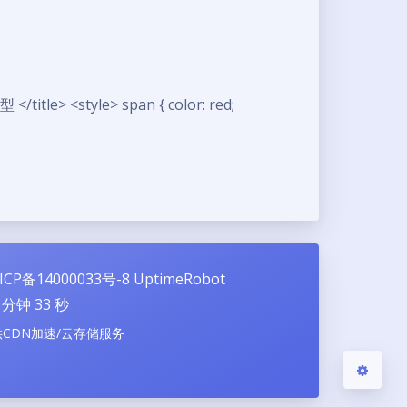
itle> <style> span { color: red;
夜间模式
Sans Serif
Serif
浅阴影
深阴影
关闭
日落
暗化
灰度
ICP备14000033号-8
UptimeRobot
分钟
34
秒
供CDN加速/云存储服务