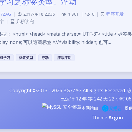
5学习之标签类型、浮动
7ZAG
|
2017-4-18 22:35
|
1,901
|
0
|
程序开发
 字
|
几秒读完
 <html> <head> <meta charset="UTF-8"> <title > 标签类型 </t
play: none; 可以隐藏标签 *//*visibility: hidden; 也可…
H5学习
标签类型
浮动
清除浮动
Copyright ©2013 - 2026 BG7ZAG All Rights Reserved.
琼
已运行
12
年 零
242
天
22
小时
06
本网站由
提
Theme
Argon