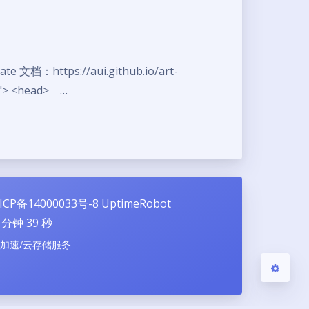
te 文档：https://aui.github.io/art-
夜间模式
n"> <head> …
Sans Serif
Serif
浅阴影
深阴影
关闭
日落
暗化
灰度
ICP备14000033号-8
UptimeRobot
分钟
40
秒
N加速/云存储服务