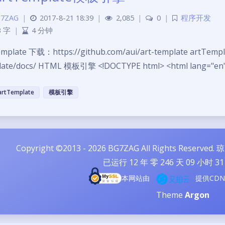
7ZAG
|
2017-8-21 18:39
|
2,085
|
0
|
程序开发
3 字
|
4 分钟
mplate 下载：https://github.com/aui/art-template artTempla
late/docs/ HTML 模板引擎 <!DOCTYPE html> <html lang="e
artTemplate
模板引擎
Copyright ©2013 - 2026 BG7ZAG All Rights Reserved.
琼
已运行
12
年 零
246
天
09
小时
31
本网站由
提供CD
Theme
Argon