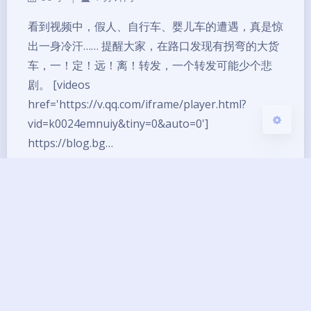
浅阴影
深阴影
看到视频中，假人、自行车、婴儿车的遭遇，真是惊
出一身冷汗…… 提醒大家，在路口发现有拐弯的大货
关闭
日落
暗化
灰度
车，一！定！远！离！转发，一个转发可能少个悲
剧。 [videos
href='https://v.qq.com/iframe/player.html?
vid=k0024emnuiy&tiny=0&auto=0']
https://blog.bg…
盲区
货车
Copyright ©2013 - 2026 BG7ZAG All Rights
Reserved.
琼ICP备14000033号-8
UptimeRobot
已运行
12
年 零
244
天
14
小时
41
分钟
18
秒