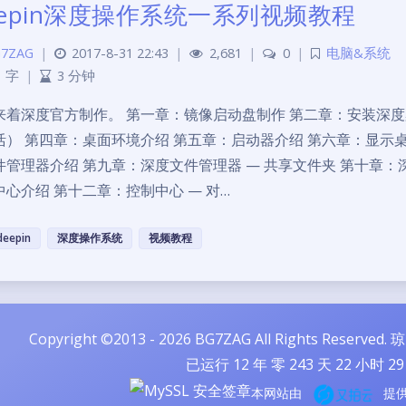
eepin深度操作系统一系列视频教程
7ZAG
|
2017-8-31 22:43
|
2,681
|
0
|
电脑&系统
1 字
|
3 分钟
来着深度官方制作。 第一章：镜像启动盘制作 第二章：安装深
活） 第四章：桌面环境介绍 第五章：启动器介绍 第六章：显示
件管理器介绍 第九章：深度文件管理器 — 共享文件夹 第十章：
中心介绍 第十二章：控制中心 — 对…
deepin
深度操作系统
视频教程
Copyright ©2013 - 2026 BG7ZAG All Rights Reserved.
琼
已运行
12
年 零
243
天
22
小时
29
本网站由
提