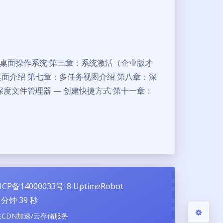
度桌面操作系统 第三章：系统激活（企业版才
夜间模式
桌面介绍 第七章：多任务视图介绍 第八章：深
深度文件管理器 — 创建快捷方式 第十一章：
Sans Serif
Serif
浅阴影
深阴影
关闭
日落
暗化
灰度
ICP备14000033号-8
UptimeRobot
分钟
40
秒
供CDN加速/云存储服务