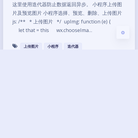
这里使用迭代器防止数据返回异步。 小程序上传图
关闭
日落
暗化
灰度
片及预览图片 小程序选择、预览、删除、上传图片
js: /** * 上传图片 */ upImg: function (e) {
let that = this wx.chooseIma…
上传图片
小程序
迭代器
Copyright ©2013 - 2026 BG7ZAG All Rights
Reserved.
琼ICP备14000033号-8
UptimeRobot
已运行
12
年 零
245
天
03
小时
25
分钟
02
秒
本网站由
提供CDN加速/云存储服务
Theme
Argon