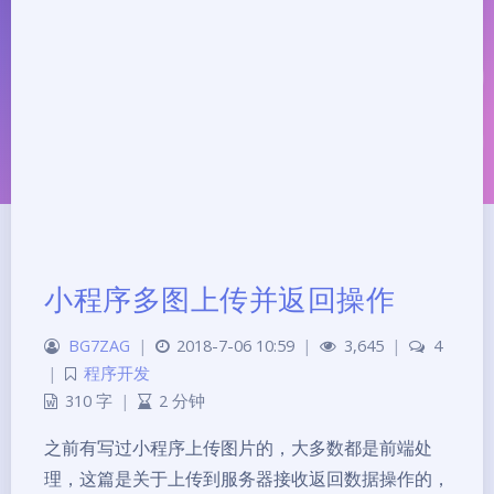
小程序多图上传并返回操作
BG7ZAG
|
2018-7-06 10:59
|
3,645
|
4
夜间模式
|
程序开发
310 字
|
2 分钟
Sans Serif
Serif
之前有写过小程序上传图片的，大多数都是前端处
浅阴影
深阴影
理，这篇是关于上传到服务器接收返回数据操作的，