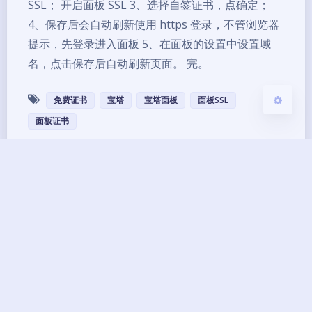
浅阴影
深阴影
SSL； 开启面板 SSL 3、选择自签证书，点确定；
4、保存后会自动刷新使用 https 登录，不管浏览器
关闭
日落
暗化
灰度
提示，先登录进入面板 5、在面板的设置中设置域
名，点击保存后自动刷新页面。 完。
免费证书
宝塔
宝塔面板
面板SSL
面板证书
Copyright ©2013 - 2026 BG7ZAG All Rights
Reserved.
琼ICP备14000033号-8
UptimeRobot
已运行
12
年 零
246
天
11
小时
19
分钟
23
秒
本网站由
提供CDN加速/云存储服务
Theme
Argon