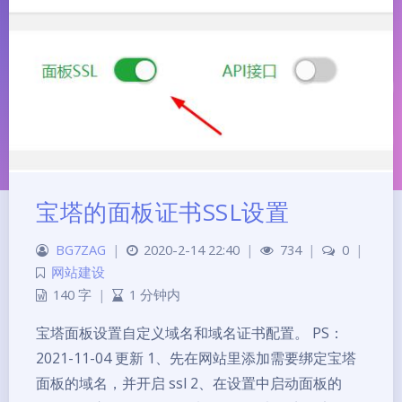
宝塔的面板证书SSL设置
BG7ZAG
|
2020-2-14 22:40
|
734
|
0
|
网站建设
140 字
|
1 分钟内
夜间模式
宝塔面板设置自定义域名和域名证书配置。 PS：
2021-11-04 更新 1、先在网站里添加需要绑定宝塔
Sans Serif
Serif
面板的域名，并开启 ssl 2、在设置中启动面板的