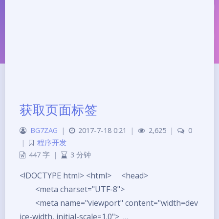
获取页面标签
夜间模式
BG7ZAG
|
2017-7-18 0:21
|
2,625
|
0
|
程序开发
Sans Serif
Serif
447 字
|
3 分钟
浅阴影
深阴影
<!DOCTYPE html> <html> <head>
<meta charset="UTF-8">
关闭
日落
暗化
灰度
<meta name="viewport" content="width=dev
ice-width, initial-scale=1.0"> …