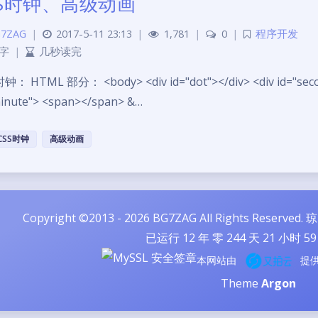
SS时钟、高级动画
7ZAG
|
2017-5-11 23:13
|
1,781
|
0
|
程序开发
 字
|
几秒读完
时钟： HTML 部分： <body> <div id="dot"></div> <div id="seco
minute"> <span></span> &…
CSS时钟
高级动画
Copyright ©2013 - 2026 BG7ZAG All Rights Reserved.
琼
已运行
12
年 零
244
天
21
小时
59
本网站由
提
Theme
Argon