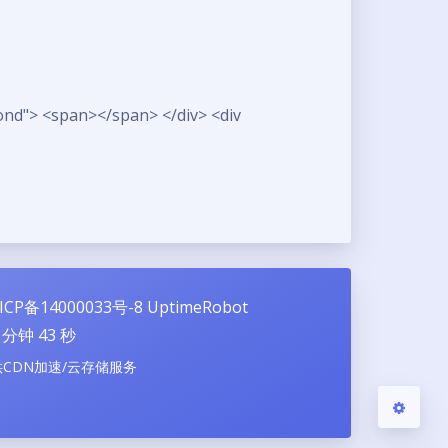
nd"> <span></span> </div> <div
夜间模式
Sans Serif
Serif
浅阴影
深阴影
关闭
日落
暗化
灰度
ICP备14000033号-8
UptimeRobot
分钟
44
秒
供CDN加速/云存储服务