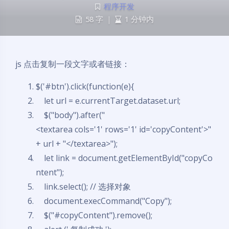
程序开发
58 字
|
1 分钟内
js 点击复制一段文字或者链接：
$('#btn').click(
function
(e){
let url = e.currentTarget.dataset.url;
$(
"body"
).after(
"
<textarea cols='1' rows='1' id='copyContent'>"
+ url +
"</textarea>"
);
let link = document.getElementById(
"copyCo
ntent"
);
link.select();
// 选择对象
document.execCommand(
"Copy"
);
$(
"#copyContent"
).remove();