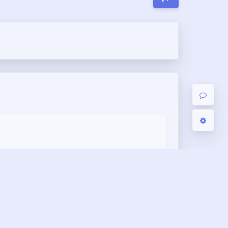
Sans Serif
Serif
浅阴影
深阴影
关闭
日落
暗化
灰度