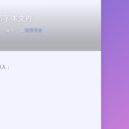
部字体文件
|
0
|
程序开发
引入；