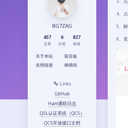
3、点
4、点
BG7ZAG
5、解压
457
6
827
6、
文章
分类
标签
关于本站
留言板
友情链接
糊墙纸
Links
GitHub
Ham通联日志
QSL认证系统（QCS）
QCS开放接口文档