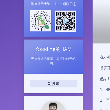
海南摇号查询
Ham通联日志
会coding的HAM
在小
天接云涛连晓雾，星河欲转千帆
舞。
首页
然后
搜索
1、先
2、再