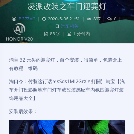
凌派改装之车门迎宾灯
BG7ZAG
|
2020-5-06 21:51
|
897
|
0
|
汽车相关
85 字
|
1 分钟内
淘宝 32 元买的迎宾灯，自个安装，很简单，包装盒上
有教程二维码
淘口令：付製这行话￥sSds1MI2GrX￥打開氵匋宝【汽
车开门投影照地车门灯车载改装感应车内氛围迎宾灯装
饰用品大全】
安装后效果：