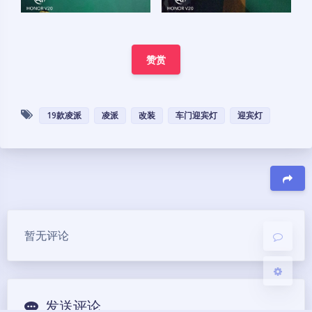
赞赏
夜间模式
19款凌派
凌派
改装
车门迎宾灯
迎宾灯
Sans Serif
Serif
浅阴影
深阴影
关闭
日落
暗化
灰度
豆
暂无评论
发送评论