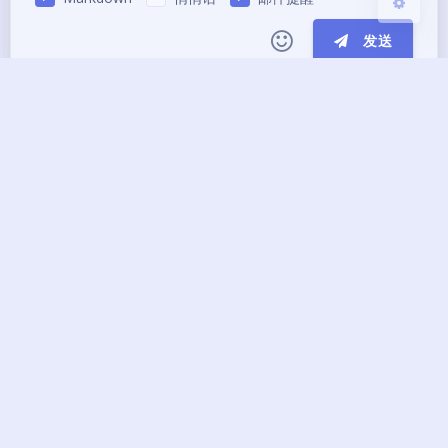
发送
|´・ω・)ノ
ヾ(≧∇≦*)ゝ
(☆ω☆)
（╯‵□′）╯︵┴─┴
￣﹃￣
(/ω＼)
上一篇
下一篇
∠( ᐛ 」∠)＿
(๑•̀ㅁ•́ฅ)
→_→
Linux查看端口占用及
Vue3 路由组件警告
୧(๑•̀⌄•́๑)૭
٩(ˊᗜˋ*)و
(ノ°ο°)ノ
关闭命令
component with
(´இ皿இ｀)
⌇●﹏●⌇
(ฅ´ω`ฅ)
`markRaw` or using
(╯°A°)╯︵○○○
φ(￣∇￣o)
`shallowRef` instead
of `ref`.
ヾ(´･ ･｀｡)ノ"
( ง ᵒ̌皿ᵒ̌)ง⁼³₌₃
(ó﹏ò｡)
Σ(っ °Д °;)っ
( ,,´･ω･)ﾉ"(´っω･｀｡)
╮(╯▽╰)╭
o(*////▽////*)q
＞﹏＜
推荐文章
( ๑´•ω•) "(ㆆᴗㆆ)