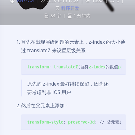
BG7ZAG
|
2023-6-16 17:23
|
1,882
|
0
|
程序开发
84 字
|
1 分钟内
首先在出现层级问题的元素上，z-index 的大小通
过 translateZ 来设置层级关系：
transform
: 
translateZ
(自身
z-index
的数值
px
)
原先的 z-index 最好继续保留，因为还
要考虑到非 IOS 用户
然后在父元素上添加：
transform-style
: 
preserve-3d
; // 父元素必须加