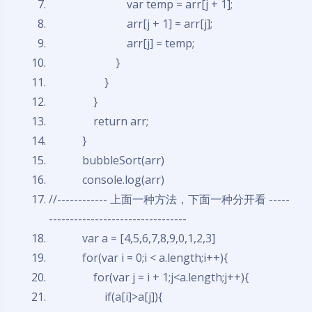
var
temp = arr[j + 1];
arr[j + 1] = arr[j];
arr[j] = temp;
}
}
}
return
arr;
}
bubbleSort(arr)
console.log(arr)
//------------ 上面一种方法，下面一种分开看 -----
---------------------------------
var
a = [4,5,6,7,8,9,0,1,2,3]
for
(
var
i = 0;i < a.length;i++){
for
(
var
j = i + 1;j<a.length;j++){
if
(a[i]>a[j]){