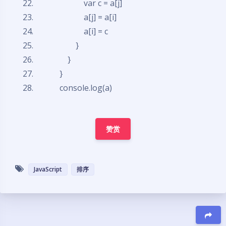
var
c = a[j]
a[j] = a[i]
a[i] = c
}
}
}
console.log(a)
赞赏
JavaScript
排序