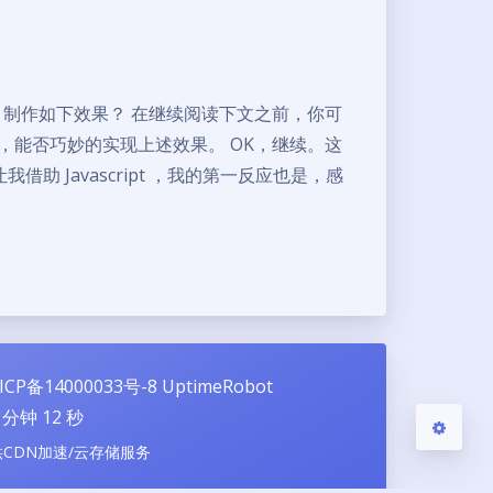
SS 制作如下效果？ 在继续阅读下文之前，你可
夜间模式
，能否巧妙的实现上述效果。 OK，继续。这
Sans Serif
Serif
 Javascript ，我的第一反应也是，感
浅阴影
深阴影
关闭
日落
暗化
灰度
ICP备14000033号-8
UptimeRobot
分钟
13
秒
供CDN加速/云存储服务