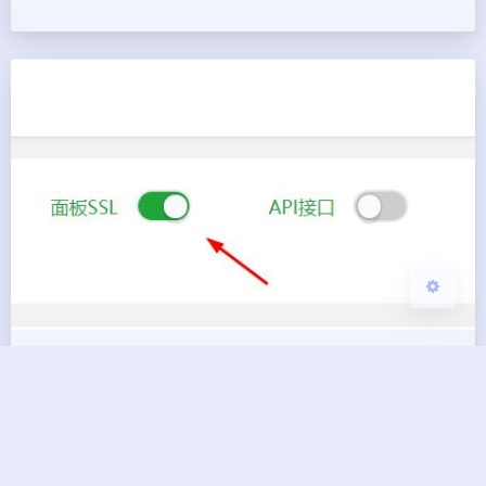
夜间模式
Sans Serif
Serif
浅阴影
深阴影
关闭
日落
暗化
灰度
宝塔的面板证书SSL设置
BG7ZAG
|
2020-2-14 22:40
|
734
|
0
|
网站建设
140 字
|
1 分钟内