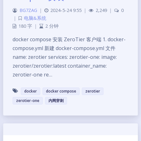
BG7ZAG
|
2024-5-24 9:55
|
2,249
|
0
|
电脑&系统
180 字
|
2 分钟
docker compose 安装 ZeroTier 客户端 1. docker-
compose.yml 新建 docker-compose.yml 文件
name: zerotier services: zerotier-one: image:
zerotier/zerotier:latest container_name:
zerotier-one re…
docker
docker compose
zerotier
zerotier-one
内网穿刺