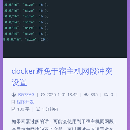
docker避免于宿主机网段冲突
设置
BG7ZAG
|
2025-1-01 13:42
|
835
|
0
|
程序开发
100 字
|
1 分钟内
如果容器过多的话，可能会使用到于宿主机同网段，
会导致内网访问不了容器。可以通过一下设置避免：