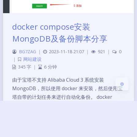
夜间模式
docker compose安装
Sans Serif
Serif
MongoDB及备份脚本分享
浅阴影
深阴影
BG7ZAG
|
2023-11-18 21:07
|
921
|
0
关闭
日落
暗化
灰度
|
网站建设
345 字
|
6 分钟
由于宝塔不支持 Alibaba Cloud 3 系统安装
MongoDB，所以使用 docker 来安装，然后使用宝
塔自带的计划任务来进行自动化备份。 docker
compose 安装 MongoDB compose 模板文件
version: "3.3" services: mongodb: image: mongo
container_n…