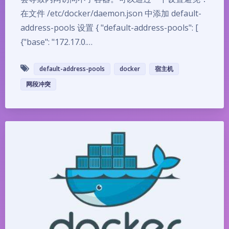
在文件 /etc/docker/daemon.json 中添加 default-
address-pools 设置 { "default-address-pools": [
{"base": "172.17.0.…
default-address-pools
docker
宿主机
网段冲突