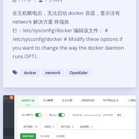
在主机断电后，无法启动 docker 容器，显示没有
network 解决方案 终端执
行：/etc/sysconfig/docker 编辑该文件： #
/etc/sysconfig/docker # Modify these options if
you want to change the way the docker daemon
runs OPTI…
docker
network
OpenEuler