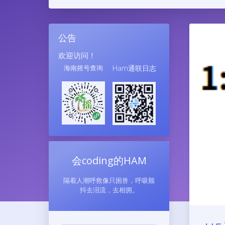
公告
欢迎访问！
海南摇号查询
Ham通联日志
会coding的HAM
隔着人潮呼救像只困兽，呼吸颤
抖去泪流，去相拥。