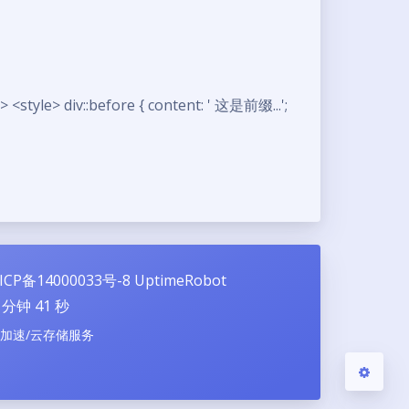
style> div::before { content: ' 这是前缀...';
夜间模式
Sans Serif
Serif
浅阴影
深阴影
关闭
日落
暗化
灰度
ICP备14000033号-8
UptimeRobot
分钟
42
秒
N加速/云存储服务