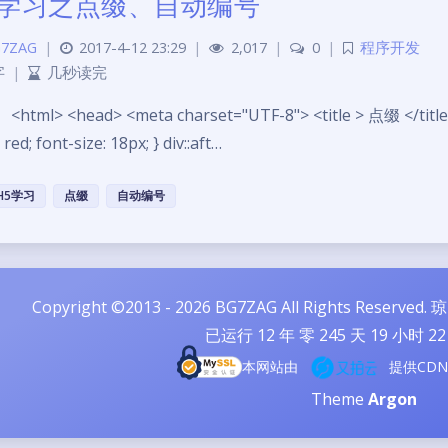
5学习之点缀、自动编号
7ZAG
|
2017-4-12 23:29
|
2,017
|
0
|
程序开发
字
|
几秒读完
html> <head> <meta charset="UTF-8"> <title > 点缀 </title> <
 red; font-size: 18px; } div::aft…
H5学习
点缀
自动编号
Copyright ©2013 - 2026 BG7ZAG All Rights Reserved.
琼
已运行
12
年 零
245
天
19
小时
22
本网站由
提供CD
Theme
Argon