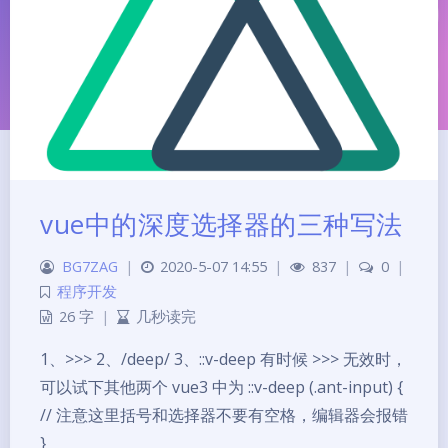
vue中的深度选择器的三种写法
夜间模式
BG7ZAG
|
2020-5-07 14:55
|
837
|
0
|
程序开发
Sans Serif
Serif
26 字
|
几秒读完
浅阴影
深阴影
1、>>> 2、/deep/ 3、::v-deep 有时候 >>> 无效时，
可以试下其他两个 vue3 中为 ::v-deep (.ant-input) {
关闭
日落
暗化
灰度
// 注意这里括号和选择器不要有空格，编辑器会报错
}