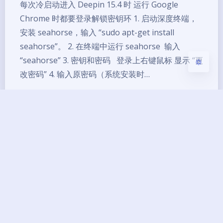
每次冷启动进入 Deepin 15.4 时 运行 Google
Chrome 时都要登录解锁密钥环 1. 启动深度终端，
关闭
日落
暗化
灰度
安装 seahorse，输入 “sudo apt-get install
seahorse”。 2. 在终端中运行 seahorse 输入
“seahorse” 3. 密钥和密码 登录上右键鼠标 显示 “更
改密码” 4. 输入原密码（系统安装时…
chrome
deepin
密钥环
Copyright ©2013 - 2026 BG7ZAG All Rights
Reserved.
琼ICP备14000033号-8
UptimeRobot
已运行
12
年 零
246
天
13
小时
19
分钟
46
秒
本网站由
提供CDN加速/云存储服务
Theme
Argon