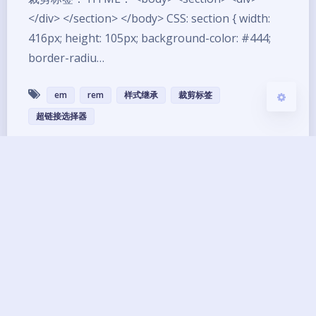
</div> </section> </body> CSS: section { width:
416px; height: 105px; background-color: #444;
关闭
日落
暗化
灰度
border-radiu…
em
rem
样式继承
裁剪标签
超链接选择器
Copyright ©2013 - 2026 BG7ZAG All Rights
Reserved.
琼ICP备14000033号-8
UptimeRobot
已运行
12
年 零
243
天
04
小时
14
分钟
25
秒
本网站由
提供CDN加速/云存储服务
Theme
Argon