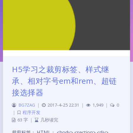
H5学习之裁剪标签、样式继
承、相对字号em和rem、超链
接选择器
夜间模式
BG7ZAG
|
2017-4-25 22:31
|
1,949
|
0
|
程序开发
Sans Serif
Serif
63 字
|
几秒读完
裁剪标签： HTML： <body> <section> <div>
浅阴影
深阴影