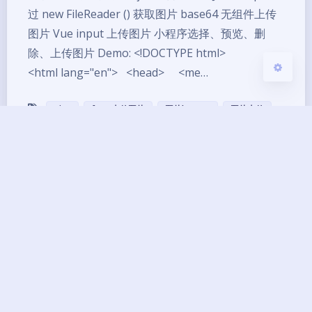
关闭
日落
暗化
灰度
过 new FileReader () 获取图片 base64 无组件上传
图片 Vue input 上传图片 小程序选择、预览、删
除、上传图片 Demo: <!DOCTYPE html>
<html lang="en"> <head> <me…
Ajax
form上传图片
图片base64
图片上传
Copyright ©2013 - 2026 BG7ZAG All Rights
Reserved.
琼ICP备14000033号-8
UptimeRobot
已运行
12
年 零
244
天
21
小时
50
分钟
43
秒
本网站由
提供CDN加速/云存储服务
Theme
Argon