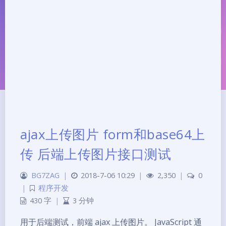
ajax上传图片 form和base64上
传 后端上传图片接口测试
夜间模式
BG7ZAG
|
2018-7-06 10:29
|
2,350
|
0
Sans Serif
Serif
|
程序开发
430 字
|
3 分钟
浅阴影
深阴影
用于后端测试，前端 ajax 上传图片。 JavaScript 通