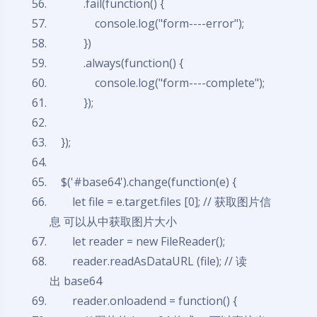
.fail(function() {
console.log("form----error");
})
.always(function() {
console.log("form----complete");
});
});
$('#base64').change(function(e) {
let
file
= e.target.files [0]; // 获取图片信
息 可以从中获取图片大小
let
reader
=
new
FileReader();
reader.readAsDataURL (file); // 读
出 base64
reader.onloadend
=
function
() {