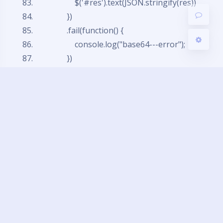
$('#res').text(JSON.stringify(res))
})
.fail(function() {
console.log("base64---error");
})
.always(function() {
console.log("base64----complete");
});
};
});
</
script
>
</
body
>
</
html
>
github:
https://github.com/hlbj105/upload-image