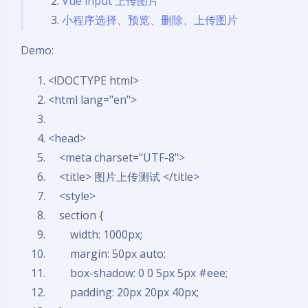
Vue input 上传图片
小程序选择、预览、删除、上传图片
Demo:
<!DOCTYPE html
>
<
html
lang
=
"en"
>
<
head
>
<
meta
charset
=
"UTF-8"
>
<
title
>
图片上传测试
</
title
>
<
style
>
section {
width: 1000px;
margin: 50px auto;
box-shadow: 0 0 5px 5px #eee;
padding: 20px 20px 40px;