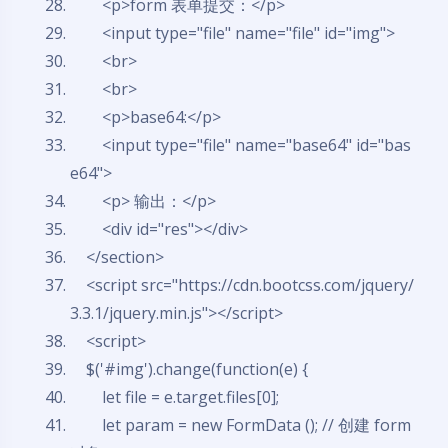
<
p
>
form 表单提交：
</
p
>
<
input
type
=
"file"
name
=
"file"
id
=
"img"
>
<
br
>
<
br
>
<
p
>
base64:
</
p
>
<
input
type
=
"file"
name
=
"base64"
id
=
"bas
e64"
>
<
p
>
输出：
</
p
>
<
div
id
=
"res"
>
</
div
>
</
section
>
<
script
src
=
"https://cdn.bootcss.com/jquery/
3.3.1/jquery.min.js"
>
</
script
>
<
script
>
$('#img').change(function(e) {
let
file
= e.target.files[0];
let
param
=
new
FormData (); // 创建 form