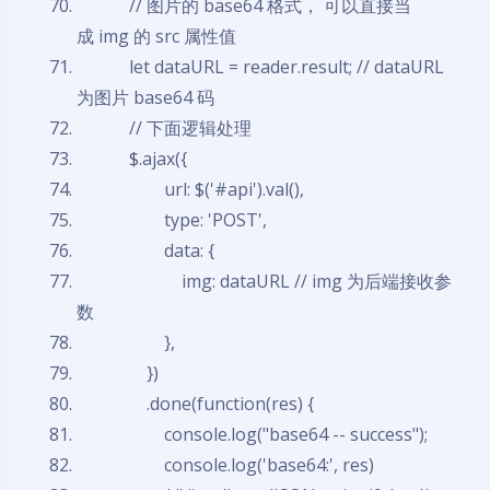
// 图片的 base64 格式， 可以直接当
成 img 的 src 属性值
let
dataURL
=
reader
.result; // dataURL
为图片 base64 码
// 下面逻辑处理
$.ajax({
url: $('#api').val(),
type: 'POST',
data: {
img: dataURL // img 为后端接收参
数
夜间模式
},
})
Sans Serif
Serif
.done(function(res) {
浅阴影
深阴影
console.log("base64 -- success");
console.log('base64:', res)
关闭
日落
暗化
灰度