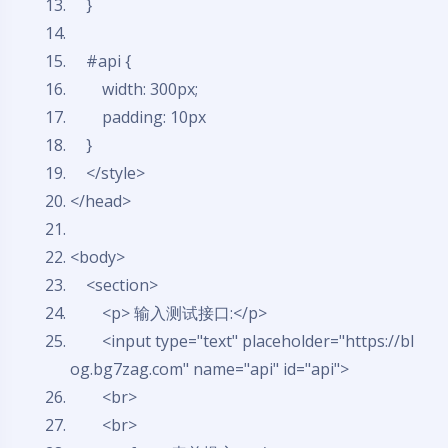
}
#api {
width: 300px;
padding: 10px
}
</
style
>
</
head
>
<
body
>
<
section
>
<
p
>
输入测试接口:
</
p
>
<
input
type
=
"text"
placeholder
=
"https://bl
og.bg7zag.com"
name
=
"api"
id
=
"api"
>
<
br
>
<
br
>