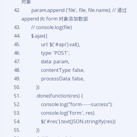
对象
param.append ('file', file, file.name); // 通过
append 向 form 对象添加数据
// console.log(file)
$.ajax({
url: $('#api').val(),
type: 'POST',
data: param,
contentType: false,
processData: false,
})
.done(function(res) {
console.log("form-----success");
console.log('form:', res)
$('#res').text(JSON.stringify(res))
})