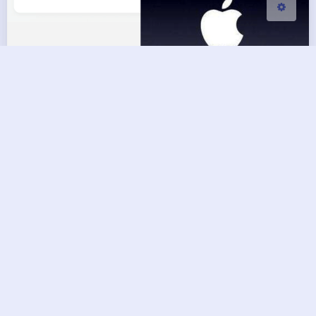
解决vue的history模式微信
jssdk授权认证在ios上失败问题
BG7ZAG
|
2019-12-14 23:31
|
1,117
|
0
|
程序开发
282 字
|
7 分钟
本篇方案适用于 vue 的 history 模式，hash 模式不
适用！ 使用 spa 模式的 vue 的 history 路由模式，
在 ios 上加载微信 jssdk 授权认证出现失败问题。由
于 ios 只记录第一次进来的 url，在其他页面调用
config 授权不能使用 window.location.href 做为认