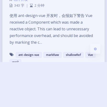
Sans Serif
Serif
343 字
|
2 分钟
使用 ant-design-vue 开发时，会报如下警告 Vue
浅阴影
深阴影
received a Component which was made a
reactive object. This can lead to unnecessary
关闭
日落
暗化
灰度
performance overhead, and should be avoided
by marking the c…
ant-design-vue
markRaw
shallowRef
Vue
vue3
Copyright ©2013 - 2026 BG7ZAG All Rights
Reserved.
琼ICP备14000033号-8
UptimeRobot
已运行
12
年 零
244
天
11
小时
45
分钟
57
秒