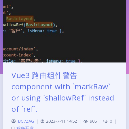
Vue3 路由组件警告
component with `markRaw`
or using `shallowRef` instead
of `ref`.
夜间模式
BG7ZAG
|
2023-7-11 14:52
|
905
|
0
|
程序开发