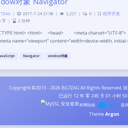
ndow对象 Navigator
7ZAG
|
2017-7-24 21:58
|
2,227
|
0
|
程序开发
8 字
|
2 分钟
CTYPE html> <html> <head> <meta charset="UTF-8">
 name="viewport" content="width=device-width, initial-
JavaScript
Navigator
window对象
Copyright ©2013 - 2026 BG7ZAG All Rights Reserved.
琼
已运行
12
年 零
245
天
01
小时
50
本网站由
提
Theme
Argon