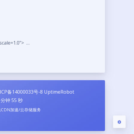
夜间模式
scale=1.0"> …
Sans Serif
Serif
浅阴影
深阴影
关闭
日落
暗化
灰度
ICP备14000033号-8
UptimeRobot
分钟
56
秒
供CDN加速/云存储服务