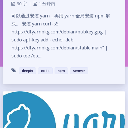
30 字
|
1 分钟内
可以通过安装 yarn，再用 yarn 全局安装 npm 解
决。 安装 yarn curl -sS
https://dl.yarnpkg.com/debian/pubkey.gpg |
sudo apt-key add - echo "deb
https://dl.yarnpkg.com/debian/stable main" |
sudo tee /etc…
deepin
node
npm
semver