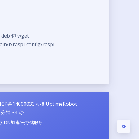
 deb 包 wget
夜间模式
ain/r/raspi-config/raspi-
Sans Serif
Serif
浅阴影
深阴影
关闭
日落
暗化
灰度
ICP备14000033号-8
UptimeRobot
分钟
34
秒
供CDN加速/云存储服务