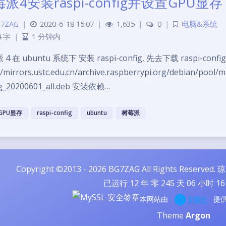
派4安装raspi-config并设置GPU显存
7ZAG
|
2020-6-18 15:07
|
1,635
|
0
|
电脑&系统
4 字
|
1 分钟内
4 在 ubuntu 系统下 安装 raspi-config, 先去下载 raspi-config
//mirrors.ustc.edu.cn/archive.raspberrypi.org/debian/pool/m
ig_20200601_all.deb 安装依赖…
GPU显存
raspi-config
ubuntu
树莓派
Copyright ©2013 - 2026 BG7ZAG All Rights Reserved.
琼
已运行
12
年 零
245
天
06
小时
16
本网站由
提
Theme
Argon