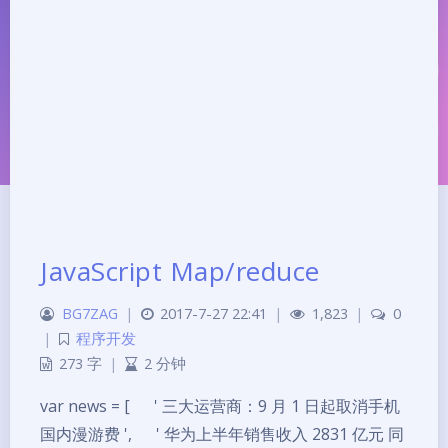
JavaScript Map/reduce
BG7ZAG
|
2017-7-27 22:41
|
1,823
|
0
夜间模式
|
程序开发
273 字
|
2 分钟
Sans Serif
Serif
var news = [ ' 三大运营商：9 月 1 日起取消手机
浅阴影
深阴影
国内漫游费 ', ' 华为上半年销售收入 2831 亿元 同