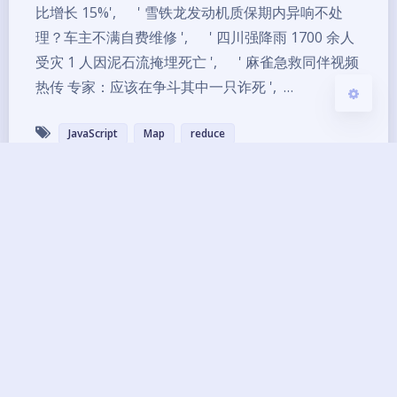
比增长 15%', ' 雪铁龙发动机质保期内异响不处
关闭
日落
暗化
灰度
理？车主不满自费维修 ', ' 四川强降雨 1700 余人
受灾 1 人因泥石流掩埋死亡 ', ' 麻雀急救同伴视频
热传 专家：应该在争斗其中一只诈死 ', …
JavaScript
Map
reduce
Copyright ©2013 - 2026 BG7ZAG All Rights
Reserved.
琼ICP备14000033号-8
UptimeRobot
已运行
12
年 零
245
天
06
小时
43
分钟
27
秒
本网站由
提供CDN加速/云存储服务
Theme
Argon