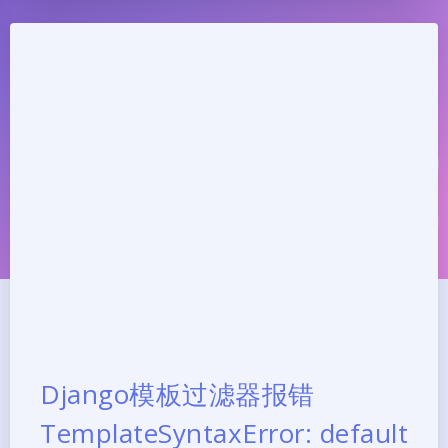
Django模板过滤器报错
TemplateSyntaxError: default