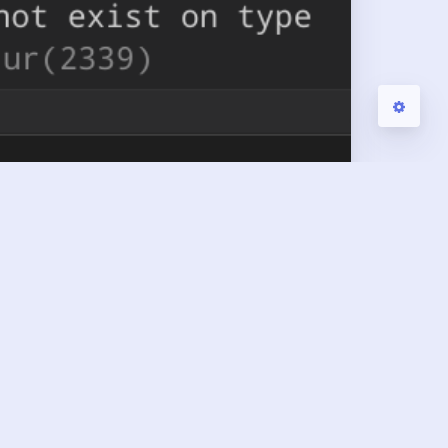
sResponse
'
ot exist on type
s 文件，内容如下 import * as axios from