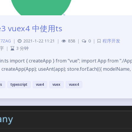
e3 vuex4 中使用ts
7ZAG
|
2021-1-22 11:21
|
858
|
0
|
程序开发
 字
|
3 分钟
in.ts import { createApp } from "vue"; import App from "./App
 createApp(App); useAnt(app); store.forEach(({ modelName,
ts
typescript
vue4
vuex
vuex4