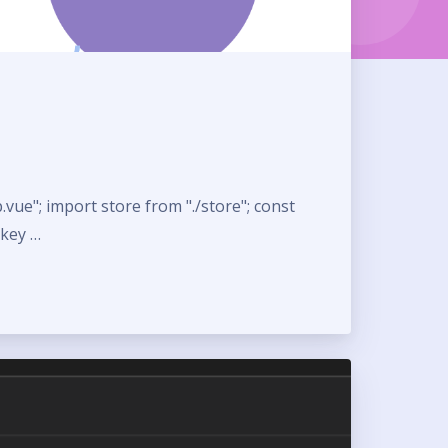
.vue"; import store from "./store"; const
 key …
夜间模式
Sans Serif
Serif
浅阴影
深阴影
关闭
日落
暗化
灰度