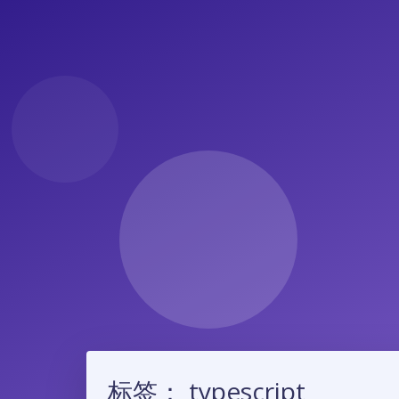
标签：
typescript