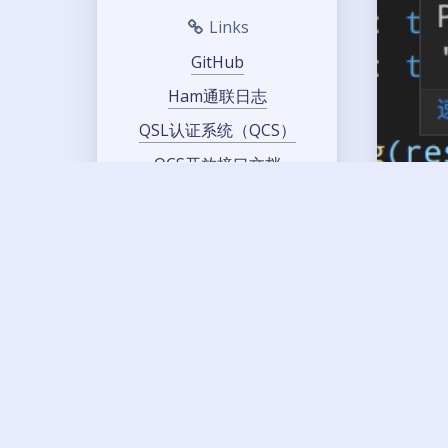
Links
GitHub
Ham通联日志
QSL认证系统（QCS）
QCS开放接口文档
梅登黑德定位
呼号、ITU、CQ分区图
在t
业余无线电FM卫星频率表
阿里云99计划
BG
66
对象存储 OSS
vue 
'Axi
'axio