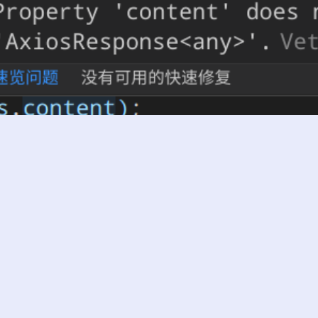
s中axios返回not exist on type 'Axio
7ZAG
|
2019-12-12 15:33
|
999
|
0
|
程序开发
 字
|
1 分钟内
的 axios 请求返回值调取时报下面这错误 Property 'content' does n
osResponse<any>'.Vetur (2339) 解决方法是新增一个 axios.d.t
s' declare modul…