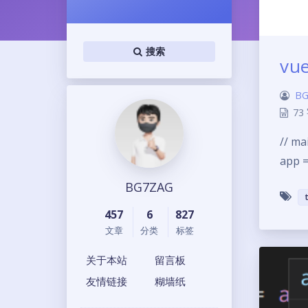
搜索
vu
BG
73
// ma
app =
BG7ZAG
457
6
827
文章
分类
标签
关于本站
留言板
友情链接
糊墙纸