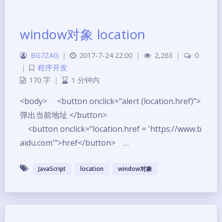
window对象 location
BG7ZAG
|
2017-7-24 22:00
|
2,263
|
0
|
程序开发
170 字
|
1 分钟内
<body> <button onclick="alert (location.href)">
弹出当前地址 </button>
<button onclick="location.href = 'https://www.b
aidu.com'">href</button> …
JavaScript
location
window对象