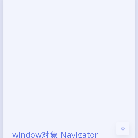
夜间模式
Sans Serif
Serif
浅阴影
深阴影
关闭
日落
暗化
灰度
window对象 Navigator