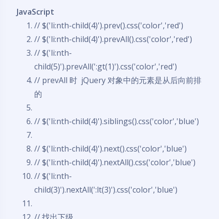
JavaScript
// $('li:nth-child(4)').prev().css('color','red')
// $('li:nth-child(4)').prevAll().css('color','red')
// $('li:nth-
child(5)').prevAll(':gt(1)').css('color','red')
// prevAll 时 jQuery 对象中的元素是从后向前排
的
// $('li:nth-child(4)').siblings().css('color','blue')
// $('li:nth-child(4)').next().css('color','blue')
// $('li:nth-child(4)').nextAll().css('color','blue')
// $('li:nth-
child(3)').nextAll(':lt(3)').css('color','blue')
// 找出下级