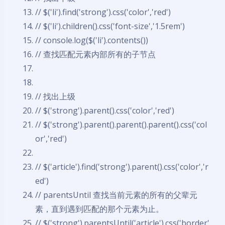
// $('li').find('strong').css('color','red')
// $('li').children().css('font-size','1.5rem')
// console.log($('li').contents())
// 查找匹配元素内部所有的子节点
// 找出上级
// $('strong').parent().css('color','red')
// $('strong').parent().parent().parent().css('col
or','red')
// $('article').find('strong').parent().css('color','r
ed')
// parentsUntil 查找当前元素的所有的父辈元
素，直到遇到匹配的那个元素为止。
// $('strong').parentsUntil('article').css('border'