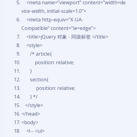
<meta name=
"viewport"
content=
"width=de
vice-width, initial-scale=1.0"
>
<meta http-equiv=
"X-UA-
Compatible"
content=
"ie=edge"
>
<title>jQuery 对象 - 同级标签 </title>
<style>
/* article{
position: relative;
}
section{
position: relative;
} */
</style>
</head>
<body>
<!-- <ul>