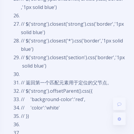
,'1px solid blue')
// $('strong').closest('strong').css('border','1px
solid blue')
// $('strong').closest('*').css('border','1px solid
夜间模式
blue')
// $('strong').closest('section').css('border','1px
Sans Serif
Serif
solid blue')
浅阴影
深阴影
// 返回第一个匹配元素用于定位的父节点。
// $('strong').offsetParent().css({
关闭
日落
暗化
灰度
// 'background-color':'red',
// 'color':'white'
// })