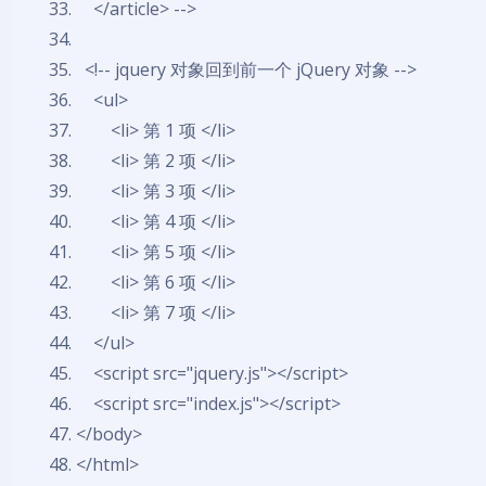
</article> -->
<!-- jquery 对象回到前一个 jQuery 对象 -->
<ul>
<li> 第 1 项 </li>
<li> 第 2 项 </li>
<li> 第 3 项 </li>
<li> 第 4 项 </li>
<li> 第 5 项 </li>
<li> 第 6 项 </li>
<li> 第 7 项 </li>
</ul>
<script src=
"jquery.js"
></script>
<script src=
"index.js"
></script>
</body>
</html>