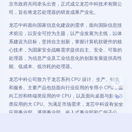
京市政府共同牵头出资，正式成立龙芯中科技术有限公
司，旨在将龙芯处理器的研发成果产业化。
龙芯中科面向国家信息化建设的需求，面向国际信息技
夜间模式
术前沿，以安全可控为主题，以产业发展为主线，以体
系建设为目标，坚持自主创新，掌握计算机软硬件的核
Sans Serif
Serif
心技术，为国家安全战略需求提供自主、安全、可靠的
浅阴影
深阴影
处理器，为信息产业及工业信息化的创新发展提供高性
能、低成本、低功耗的处理器。
关闭
日落
暗化
灰度
龙芯中科公司致力于龙芯系列 CPU 设计、生产、销售
和服务。主要产品包括面向行业应用的专用小 CPU，面
向工控和终端类应用的中 CPU，以及面向桌面与服务器
类应用的大 CPU。为满足市场需求，龙芯中科设有安全
应用事业部、通用事业部、嵌入式事业部和广州子公
司。在国家安全、电脑及服务器、工控及物联网等领域
与合作伙伴展开广泛的市场合作。