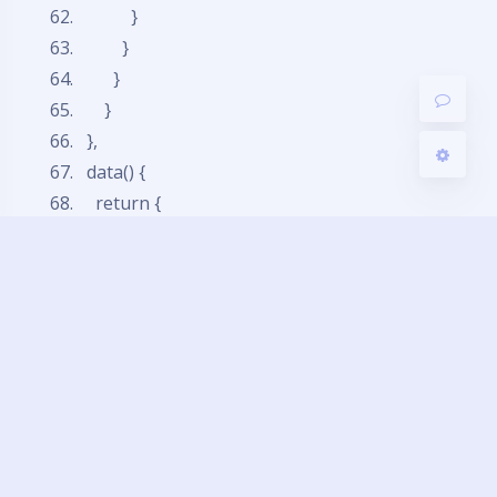
}
}
关闭
日落
暗化
灰度
}
}
},
data() {
return
{
content:
""
,
editorOption:
null
};
},
methods: {
onEditorBlur(editor) {
console.log(
"editor blur!"
, editor);
},
onEditorFocus(editor) {