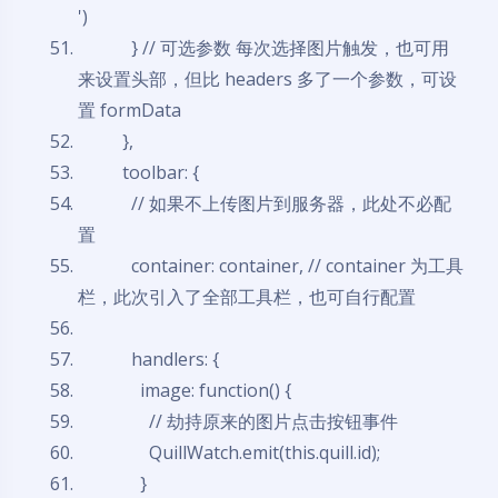
')
}
// 可选参数 每次选择图片触发，也可用
来设置头部，但比 headers 多了一个参数，可设
置 formData
},
toolbar: {
// 如果不上传图片到服务器，此处不必配
置
container: container,
// container 为工具
栏，此次引入了全部工具栏，也可自行配置
handlers: {
image:
function
() {
夜间模式
// 劫持原来的图片点击按钮事件
Sans Serif
Serif
QuillWatch.emit(
this
.quill.id);
}
浅阴影
深阴影