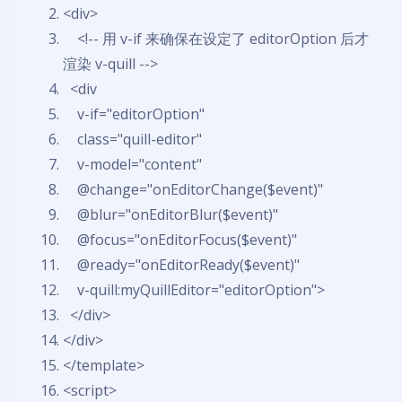
<div>
<!-- 用 v-
if
来确保在设定了 editorOption 后才
渲染 v-quill -->
<div
v-
if
=
"editorOption"
class
=
"quill-editor"
v-model=
"content"
@change=
"onEditorChange($event)"
@blur=
"onEditorBlur($event)"
@focus=
"onEditorFocus($event)"
@ready=
"onEditorReady($event)"
v-quill:myQuillEditor=
"editorOption"
>
</div>
</div>
</template>
<script>