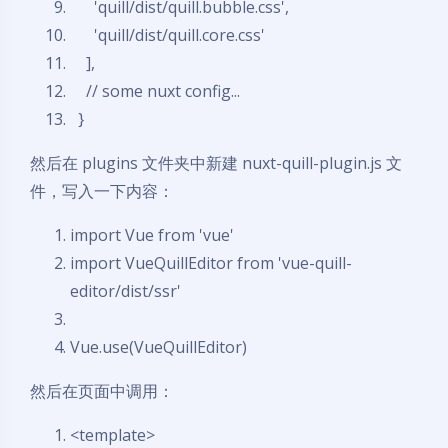
'quill/dist/quill.bubble.css',
'quill/dist/quill.core.css'
],
// some nuxt config...
}
然后在 plugins 文件夹中新建 nuxt-quill-plugin.js 文
件，写入一下内容：
import
Vue from 'vue'
import
VueQuillEditor from 'vue-quill-
editor/dist/ssr'
Vue.use(VueQuillEditor)
然后在页面中调用：
<template>