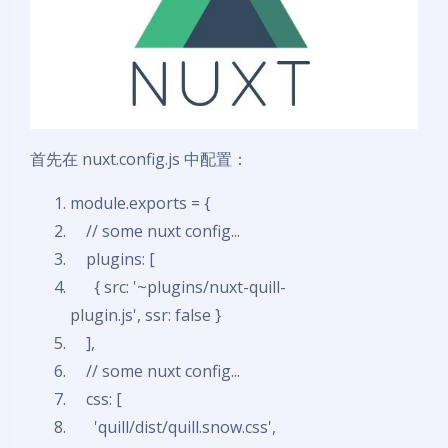
首先在 nuxt.config.js 中配置：
module.exports = {
// some nuxt config...
plugins: [
{ src: '~plugins/nuxt-quill-
plugin.js', ssr:
false
}
],
// some nuxt config...
css: [
'quill/dist/quill.snow.css',