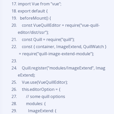
import
Vue from
"vue"
;
export
default
{
beforeMount() {
const
VueQuillEditor = require(
"vue-quill-
editor/dist/ssr"
);
const
Quill = require(
"quill"
);
const
{ container, ImageExtend, QuillWatch }
= require(
"quill-image-extend-module"
);
Quill.register(
"modules/ImageExtend"
, Imag
eExtend);
Vue.use(VueQuillEditor);
this
.editorOption = {
// some quill options
modules: {
ImageExtend: {