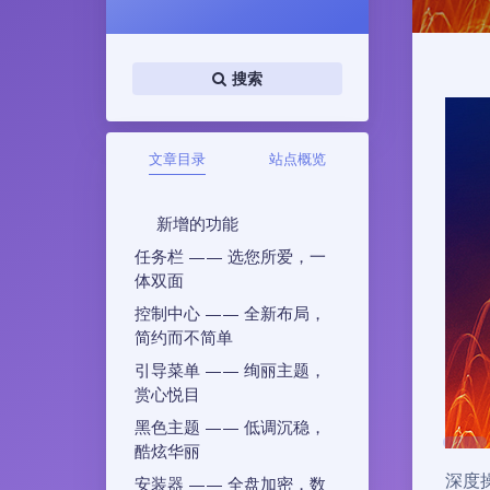
搜索
文章目录
站点概览
新增的功能
任务栏 —— 选您所爱，一
体双面
控制中心 —— 全新布局，
简约而不简单
引导菜单 —— 绚丽主题，
赏心悦目
黑色主题 —— 低调沉稳，
酷炫华丽
深度操
安装器 —— 全盘加密，数