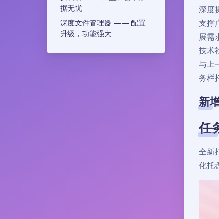
据无忧
深度
深度文件管理器 —— 配置
支撑
升级，功能强大
展需
技术社
与上
务栏
新
任
全新
化托