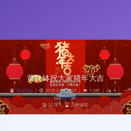
黄良钵祝大家猪年大吉
BG7ZAG
|
2019-2-04 20:23
|
1,541
|
4
|
包罗万象
22 字
|
几秒读完