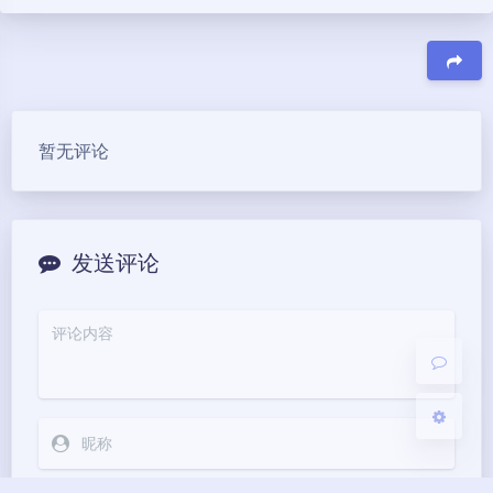
豆
暂无评论
夜间模式
Sans Serif
Serif
发送评论
浅阴影
深阴影
关闭
日落
暗化
灰度