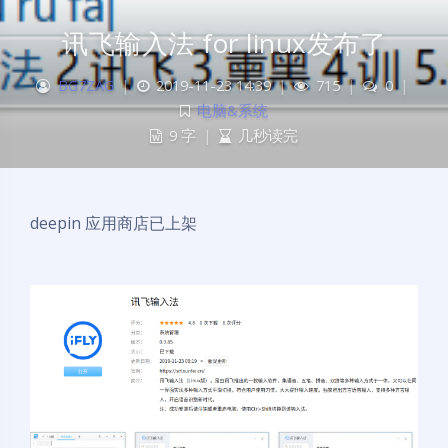
讯飞输入法 for linux发布了
BG7ZAG
|
2019-11-23 14:39
|
715
|
0
|
电脑&系统
9 字
|
几秒读完
deepin 应用商店已上架