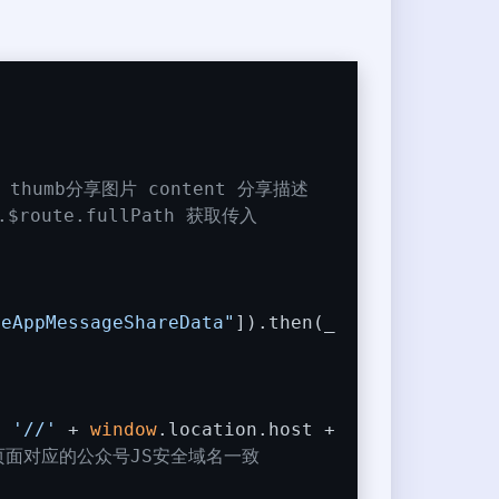
 thumb分享图片 content 分享描述
.$route.fullPath 获取传入
teAppMessageShareData"
]).then(
_
+ 
'//'
 + 
window
.location.host +
页面对应的公众号JS安全域名一致