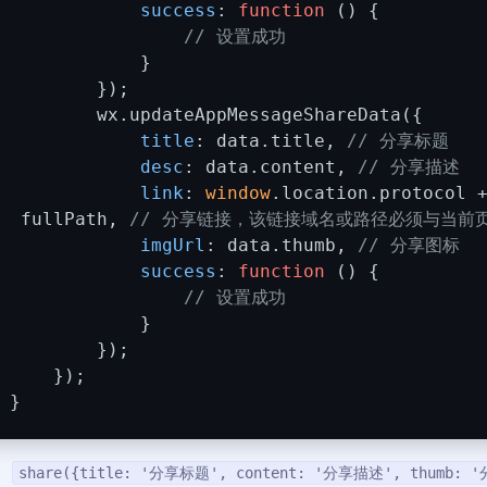
success
: 
function
 (
) 
{
// 设置成功
            }
        });
        wx.updateAppMessageShareData({
title
: data.title, 
// 分享标题
desc
: data.content, 
// 分享描述
link
: 
window
.location.protocol 
 fullPath, 
// 分享链接，该链接域名或路径必须与当前
imgUrl
: data.thumb, 
// 分享图标
success
: 
function
 (
) 
{
// 设置成功
            }
        });
    });
}
用
share({title: '分享标题', content: '分享描述', thumb: '分