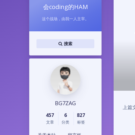
会coding的HAM
这个战场，由我一人主宰。
搜索
BG7ZAG
上篇
457
6
827
文章
分类
标签
关于本站
留言板