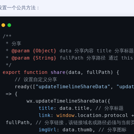
设置一个公共方法：
/**
 * 分享
 * 
@param 
{Object}
data 分享内容 title 分享标题
 * 
@param 
{String}
fullPath 分享路径 通过 this
 */
export
function
share
(
data, fullPath
) 
{
// 设置自定义分享
    ready([
"updateTimelineShareData"
, 
"upda
 =>
 {
        wx.updateTimelineShareData({
title
: data.title, 
// 分享标题
link
: 
window
.location.protocol 
 fullPath, 
// 分享链接，该链接域名或路径必须与当前
imgUrl
: data.thumb, 
// 分享图标