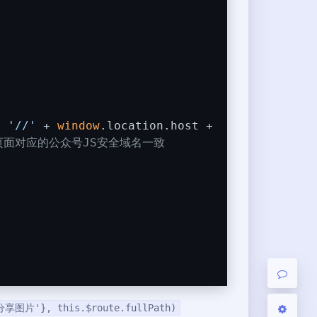
夜间模式
+ 
'//'
 + 
window
.location.host +
Sans Serif
Serif
页面对应的公众号JS安全域名一致
浅阴影
深阴影
关闭
日落
暗化
灰度
享图片'}, this.$route.fullPath)