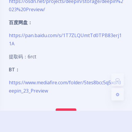
https://osdn.net/projects/deepin/storage/deepin%2
023%20Preview/
百度网盘：
夜间模式
https://pan.baidu.com/s/1T7ZLQUmtTd0TPB83erj1
Sans Serif
Serif
1A
浅阴影
深阴影
提取码：6rct
BT：
关闭
日落
暗化
灰度
https://www.mediafire.com/folder/5tes8bcc5q5xo/d
eepin_23_Preview
赞赏