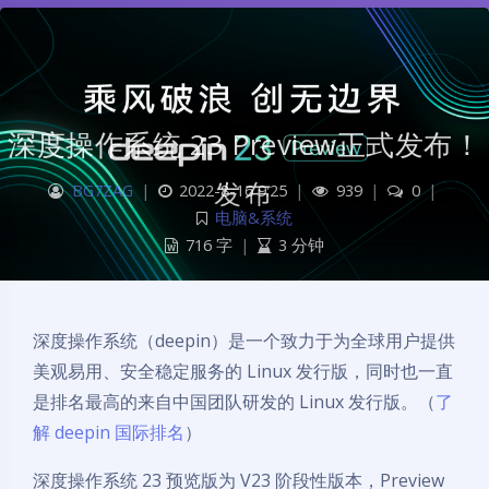
深度操作系统 23 Preview正式发布！
BG7ZAG
|
2022-8-16 9:25
|
939
|
0
|
电脑&系统
716 字
|
3 分钟
深度操作系统（deepin）是一个致力于为全球用户提供
美观易用、安全稳定服务的 Linux 发行版，同时也一直
是排名最高的来自中国团队研发的 Linux 发行版。（
了
解 deepin 国际排名
）
深度操作系统 23 预览版为 V23 阶段性版本，Preview