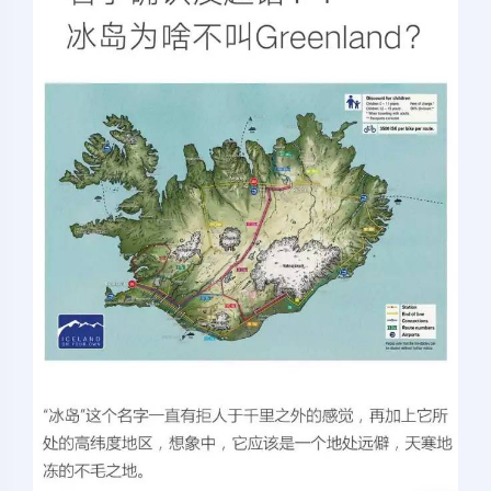
夜间模式
Sans Serif
Serif
浅阴影
深阴影
关闭
日落
暗化
灰度