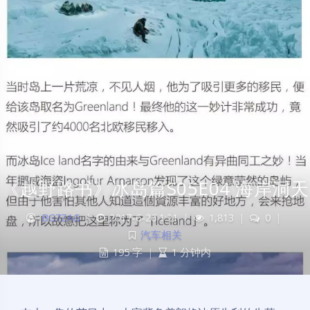
《越野路书》冰岛篇S05E04 海岸洞天
BG7ZAG
|
2017-6-26 1:21
|
1,813
|
0
|
汽车相关
195 字
|
1 分钟内