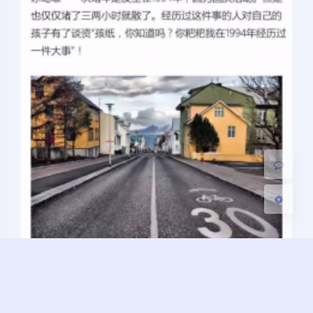
夜间模式
Sans Serif
Serif
浅阴影
深阴影
关闭
日落
暗化
灰度