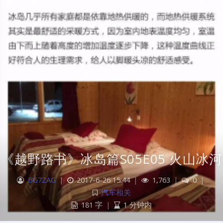
《越野路书》冰岛篇S05E05 火山冰河
BG7ZAG
|
2017-6-26 15:44
|
1,763
|
0
|
汽车相关
181 字
|
1 分钟内