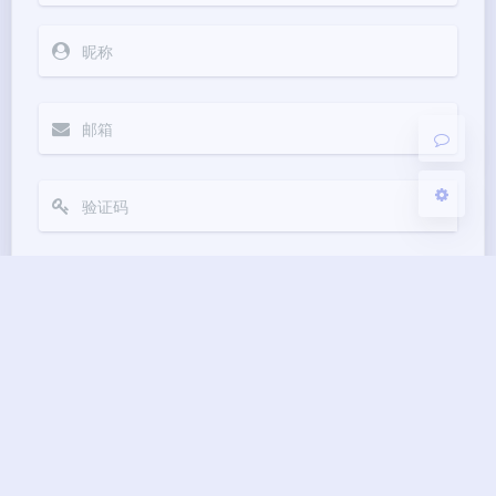
浅阴影
深阴影
关闭
日落
暗化
灰度
Markdown
悄悄话
邮件提醒
发送
|´・ω・)ノ
ヾ(≧∇≦*)ゝ
(☆ω☆)
（╯‵□′）╯︵┴─┴
￣﹃￣
(/ω＼)