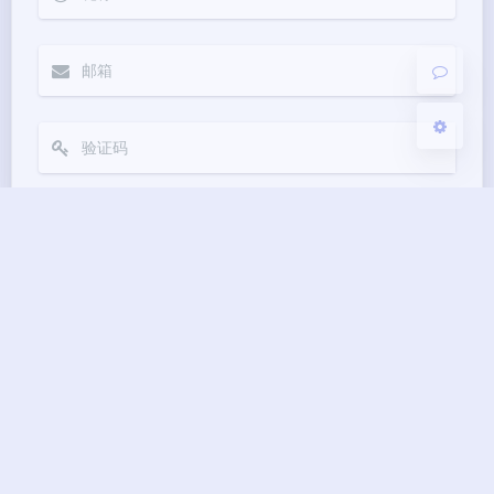
关闭
日落
暗化
灰度
Markdown
悄悄话
邮件提醒
发送
|´・ω・)ノ
ヾ(≧∇≦*)ゝ
(☆ω☆)
（╯‵□′）╯︵┴─┴
￣﹃￣
(/ω＼)
上一篇
下一篇
∠( ᐛ 」∠)＿
(๑•̀ㅁ•́ฅ)
→_→