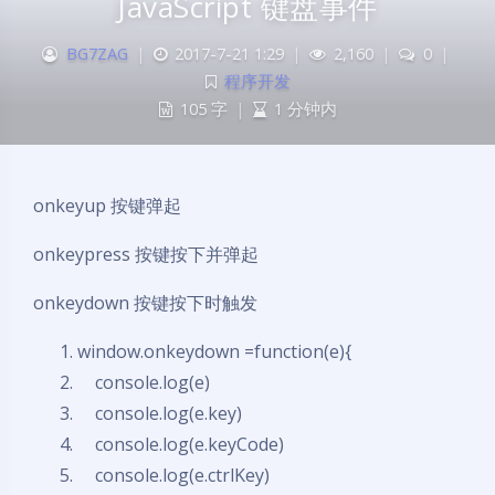
JavaScript 键盘事件
BG7ZAG
|
2017-7-21 1:29
|
2,160
|
0
|
程序开发
105 字
|
1 分钟内
onkeyup 按键弹起
onkeypress 按键按下并弹起
onkeydown 按键按下时触发
window.onkeydown =
function
(e){
console.log(e)
console.log(e.key)
console.log(e.keyCode)
console.log(e.ctrlKey)