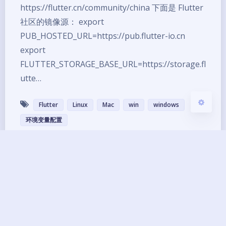
https://flutter.cn/community/china 下面是 Flutter
Sans Serif
Serif
社区的镜像源： export
浅阴影
深阴影
PUB_HOSTED_URL=https://pub.flutter-io.cn
export
关闭
日落
暗化
灰度
FLUTTER_STORAGE_BASE_URL=https://storage.fl
utte…
Flutter
Linux
Mac
win
windows
环境变量配置
Copyright ©2013 - 2026 BG7ZAG All Rights
Reserved.
琼ICP备14000033号-8
UptimeRobot
已运行
12
年 零
245
天
01
小时
01
分钟
31
秒